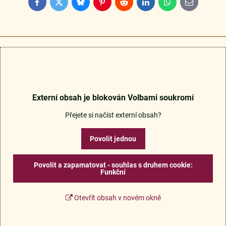
Facebook
Twitter
Bluesky
Pinterest
Reddit
LinkedIn
WhatsApp
E-
mail
Externí obsah je blokován Volbami soukromí
Přejete si načíst externí obsah?
Povolit jednou
Povolit a zapamatovat - souhlas s druhem cookie:
Funkční
Otevřít obsah v novém okně